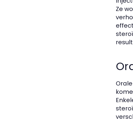
Injec
Ze wo
verho
effec
stero
resul
Ora
Orale
komen
Enkel
stero
versch