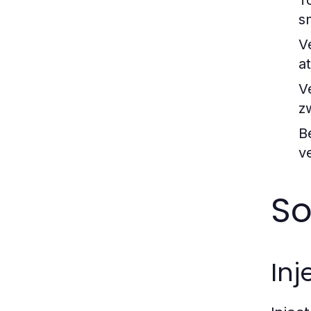
T
s
V
a
V
z
B
v
So
Inj