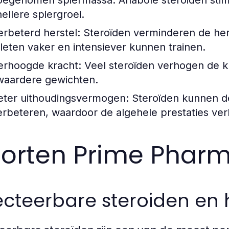
oegenomen spiermassa:
Anabole steroïden stimu
nellere spiergroei.
erbeterd herstel:
Steroïden verminderen de hers
tleten vaker en intensiever kunnen trainen.
erhoogde kracht:
Veel steroïden verhogen de kra
waardere gewichten.
eter uithoudingsvermogen:
Steroïden kunnen de
erbeteren, waardoor de algehele prestaties ver
orten Prime Phar
ecteerbare steroiden en