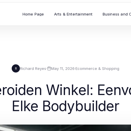
Home Page
Arts & Entertainment
Business and 
Richard Reyes
·
May 11, 2026
·
Ecommerce & Shopping
R
roiden Winkel: Eenvo
Elke Bodybuilder