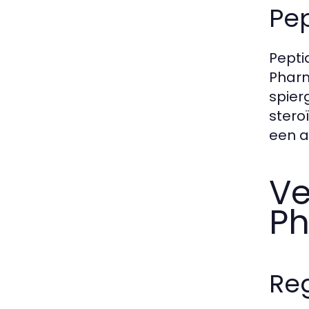
Pep
Pepti
Pharm
spier
stero
een a
Ve
Ph
Reg