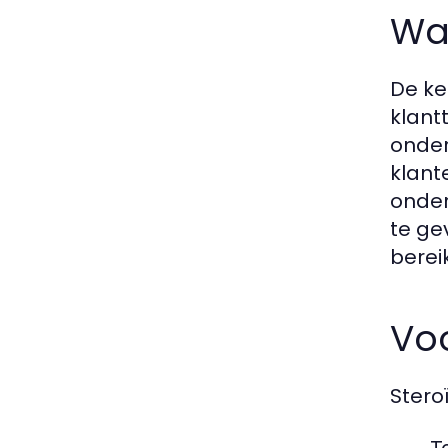
Wa
De ke
klant
onder
klant
onder
te ge
berei
Vo
Stero