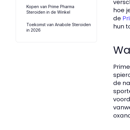
versc
Kopen van Prime Pharma
hoe j
Steroiden in de Winkel
de
Pr
Toekomst van Anabole Steroiden
hun t
in 2026
Wat
Prime
spier
de na
sport
voord
vanwe
oxand