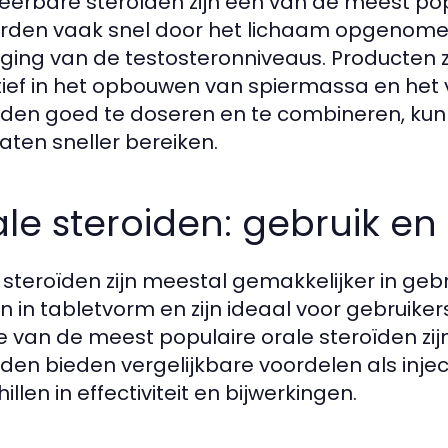
teerbare steroïden zijn een van de meest po
rden vaak snel door het lichaam opgenomen,
ging van de testosteronniveaus. Producten zo
tief in het opbouwen van spiermassa en het 
ïden goed te doseren en te combineren, kun
taten sneller bereiken.
le steroiden: gebruik en e
 steroïden zijn meestal gemakkelijker in gebr
 in tabletvorm en zijn ideaal voor gebruiker
e van de meest populaire orale steroïden zi
ïden bieden vergelijkbare voordelen als inj
illen in effectiviteit en bijwerkingen.